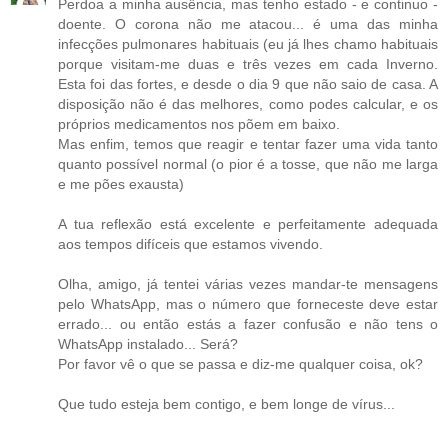
Perdoa a minha ausência, mas tenho estado - e continuo -
doente. O corona não me atacou... é uma das minha
infecções pulmonares habituais (eu já lhes chamo habituais
porque visitam-me duas e três vezes em cada Inverno.
Esta foi das fortes, e desde o dia 9 que não saio de casa. A
disposição não é das melhores, como podes calcular, e os
próprios medicamentos nos põem em baixo.
Mas enfim, temos que reagir e tentar fazer uma vida tanto
quanto possível normal (o pior é a tosse, que não me larga
e me pões exausta)
A tua reflexão está excelente e perfeitamente adequada
aos tempos difíceis que estamos vivendo.
Olha, amigo, já tentei várias vezes mandar-te mensagens
pelo WhatsApp, mas o número que forneceste deve estar
errado... ou então estás a fazer confusão e não tens o
WhatsApp instalado... Será?
Por favor vê o que se passa e diz-me qualquer coisa, ok?
Que tudo esteja bem contigo, e bem longe de vírus...